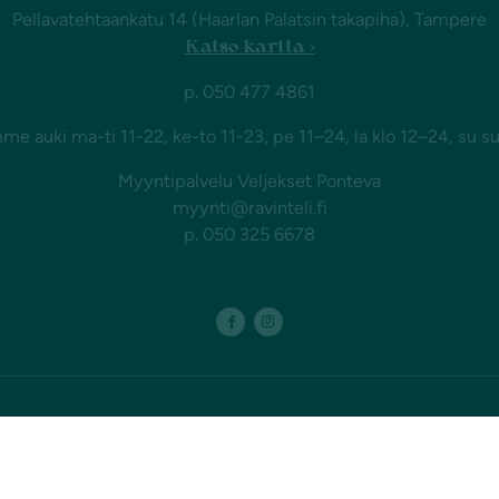
Pellavatehtaankatu 14 (Haarlan Palatsin takapiha), Tampere
Katso kartta ›
p. 050 477 4861
e auki ma-ti 11-22, ke-to 11-23, pe 11–24, la klo 12–24, su su
Myyntipalvelu Veljekset Ponteva
myynti@ravinteli.fi
p. 050 325 6678