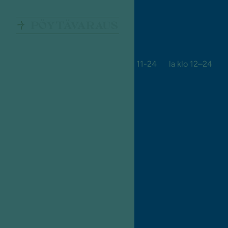
PÖYTÄVARAUS
ma-ti 11-22 ke-to 11-23 pe 11-24 la klo 12–24
su suljettu