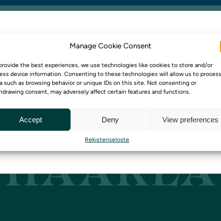
y uutiskirjeemme tilaajaksi
Manage Cookie Consent
immäisten joukossa kuulemassa sesongin uutuuksis
provide the best experiences, we use technologies like cookies to store and/or
htumista, erikoismenuista ja ajankohtaisista eduista
ess device information. Consenting to these technologies will allow us to proces
a such as browsing behavior or unique IDs on this site. Not consenting or
a uutiskirje ja pysy mukana ravintolamme parhaissa
hdrawing consent, may adversely affect certain features and functions.
issä.
Accept
Deny
View preferences
y Haarlan sisäpiiriin tilaamalla uutiskirjeemme
tästä
Rekisteriseloste