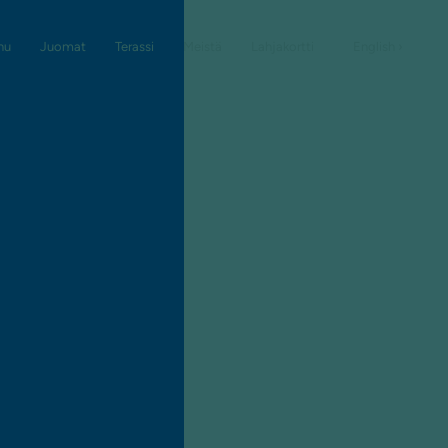
nu
Juomat
Terassi
Meistä
Lahjakortti
English ›