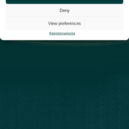
Liity Haarlan sisäpiiriin tilaamalla
Deny
uutiskirjeemme
tästä
View preferences
Rekisteriseloste