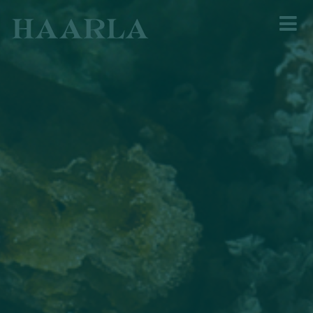
Menu
Juomat
Terassi
Meistä
Lahjakortti
Pöytävaraus
English ›