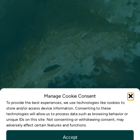
Manage Cookie Consent
Liity uutiskirjeemme tilaajaksi
To provide the best experiences, we use technologies like cookies to
store and/or access device information. Consenting to these
technologies will allow us to process data such as browsing behavior or
Ensimmäisten joukossa kuulemassa sesongin
unique IDs on this site. Not consenting or withdrawing consent, may
uutuuksista, tapahtumista, erikoismenuista ja
adversely affect certain features and functions.
ajankohtaisista eduista. Tilaa uutiskirje ja pysy
Accept
mukana ravintolamme parhaissa hetkissä.