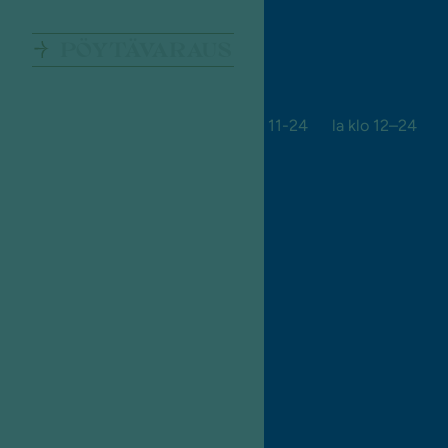
PÖYTÄVARAUS
ma-ti 11-22 ke-to 11-23 pe 11-24 la klo 12–24
su suljettu