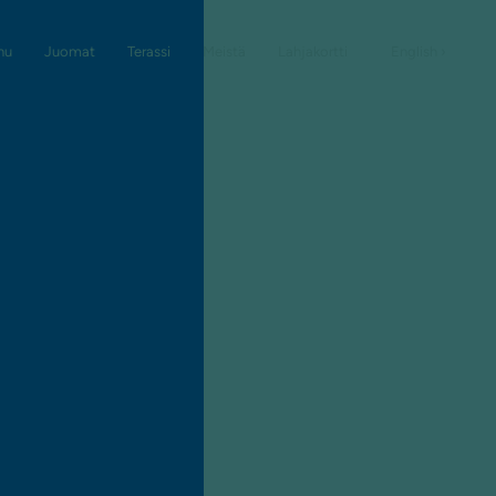
nu
Juomat
Terassi
Meistä
Lahjakortti
English ›