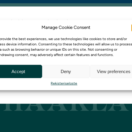
y uutiskirjeemme tilaajaksi
Manage Cookie Consent
immäisten joukossa kuulemassa sesongin uutuuksis
provide the best experiences, we use technologies like cookies to store and/or
htumista, erikoismenuista ja ajankohtaisista eduista
ess device information. Consenting to these technologies will allow us to proces
a such as browsing behavior or unique IDs on this site. Not consenting or
a uutiskirje ja pysy mukana ravintolamme parhaissa
hdrawing consent, may adversely affect certain features and functions.
issä.
Accept
Deny
View preferences
y Haarlan sisäpiiriin tilaamalla uutiskirjeemme
tästä
Rekisteriseloste