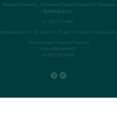
Pellavatehtaankatu 14 (Haarlan Palatsin takapiha), Tampere
Katso kartta ›
p. 050 477 4861
e auki ma-ti 11-22, ke-to 11-23, pe 11–24, la klo 12–24, su su
Myyntipalvelu Veljekset Ponteva
myynti@ravinteli.fi
p. 050 325 6678